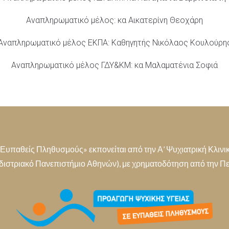
Αναπληρωματικό μέλος: κα Αικατερίνη Θεοχάρη
Αναπληρωματικό μέλος ΕΚΠΑ: Καθηγητής Νικόλαος Κουλούρη
Αναπληρωματικό μέλος ΓΔΥ&ΚΜ: κα Μαλαματένια Σοφιά
παθείς Πληθυσμούς» εκπονείται από την Α’ Ψυχιατρική Κλινική
διστριακό Πανεπιστήμιο Αθηνών), με χρηματοδότηση από την Περ